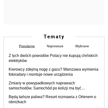
Tematy
Popularne
Najnowsze
Wybrane
Z tych dwóch powodów Polacy nie kupują chińskich
elektryków
Kierowcy zdejmą nogę z gazu? Warszawa wymienia
fotoradary i montuje nowe urządzenia
Zmiany w powypadkowych naprawach
samochodów. Samochód po kolizji ma być
przywrócony do stanu zgodnego z technologią
Będą tańsze paliwa? Resort rozmawia z Orlenem o
producenta
obniżkach