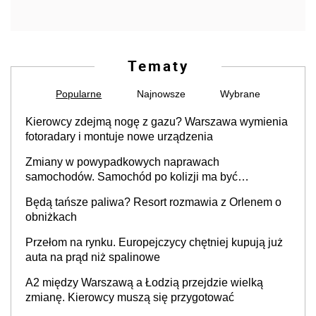
Tematy
Popularne
Najnowsze
Wybrane
Kierowcy zdejmą nogę z gazu? Warszawa wymienia
fotoradary i montuje nowe urządzenia
Zmiany w powypadkowych naprawach
samochodów. Samochód po kolizji ma być
przywrócony do stanu zgodnego z technologią
Będą tańsze paliwa? Resort rozmawia z Orlenem o
producenta
obniżkach
Przełom na rynku. Europejczycy chętniej kupują już
auta na prąd niż spalinowe
A2 między Warszawą a Łodzią przejdzie wielką
zmianę. Kierowcy muszą się przygotować