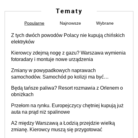
Tematy
Popularne
Najnowsze
Wybrane
Z tych dwóch powodów Polacy nie kupują chińskich
elektryków
Kierowcy zdejmą nogę z gazu? Warszawa wymienia
fotoradary i montuje nowe urządzenia
Zmiany w powypadkowych naprawach
samochodów. Samochód po kolizji ma być
przywrócony do stanu zgodnego z technologią
Będą tańsze paliwa? Resort rozmawia z Orlenem o
producenta
obniżkach
Przełom na rynku. Europejczycy chętniej kupują już
auta na prąd niż spalinowe
A2 między Warszawą a Łodzią przejdzie wielką
zmianę. Kierowcy muszą się przygotować