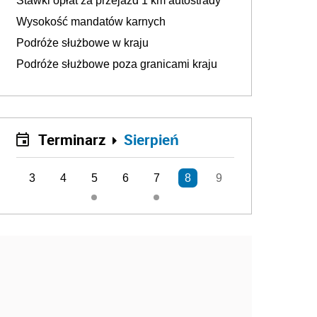
Stawki opłat za przejazd 1 km autostrady
Wysokość mandatów karnych
Podróże służbowe w kraju
Podróże służbowe poza granicami kraju
Terminarz
Sierpień
3
4
5
6
7
8
9