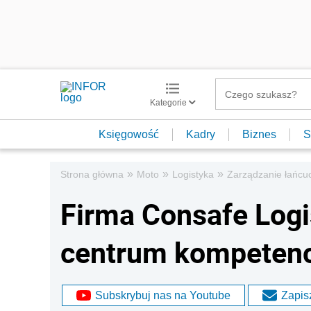
Kategorie
Księgowość
Kadry
Biznes
S
»
»
»
Strona główna
Moto
Logistyka
Zarządzanie łańc
Firma Consafe Logi
centrum kompeten
Subskrybuj nas na Youtube
Zapisz