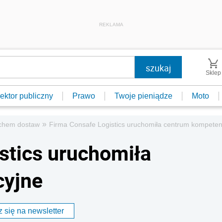
REKLAMA
Sklep
ektor publiczny
Prawo
Twoje pieniądze
Moto
»
uchem dostaw
Firma Consafe Logistics uruchomiła centrum kompeten
stics uruchomiła
cyjne
 się na newsletter