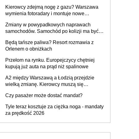
Kierowcy zdejmą nogę z gazu? Warszawa
wymienia fotoradary i montuje nowe
urządzenia
Zmiany w powypadkowych naprawach
samochodów. Samochód po kolizji ma być
przywrócony do stanu zgodnego z
Będą tańsze paliwa? Resort rozmawia z
technologią producenta
Orlenem o obniżkach
Przełom na rynku. Europejczycy chętniej
kupują już auta na prąd niż spalinowe
A2 między Warszawą a Łodzią przejdzie
wielką zmianę. Kierowcy muszą się
przygotować
Czy pasażer może dostać mandat?
Tyle teraz kosztuje za ciężka noga - mandaty
za prędkość 2026