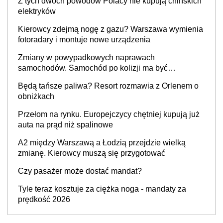
Z tych dwóch powodów Polacy nie kupują chińskich
elektryków
Kierowcy zdejmą nogę z gazu? Warszawa wymienia
fotoradary i montuje nowe urządzenia
Zmiany w powypadkowych naprawach
samochodów. Samochód po kolizji ma być
przywrócony do stanu zgodnego z technologią
Będą tańsze paliwa? Resort rozmawia z Orlenem o
producenta
obniżkach
Przełom na rynku. Europejczycy chętniej kupują już
auta na prąd niż spalinowe
A2 między Warszawą a Łodzią przejdzie wielką
zmianę. Kierowcy muszą się przygotować
Czy pasażer może dostać mandat?
Tyle teraz kosztuje za ciężka noga - mandaty za
prędkość 2026