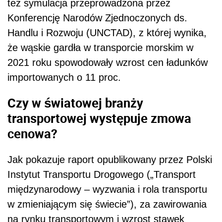
Jak pokazuje raport opublikowany przez Polski
Instytut Transportu Drogowego („Transport
międzynarodowy – wyzwania i rola transportu
w zmieniającym się świecie”), za zawirowania
na rynku transportowym i wzrost stawek
przewozowych w dużej mierze odpowiada
oligopol w żegludze kontenerowej
. Według
danych Międzynarodowej Federacji Zrzeszeń
Spedytorów (FIATA) oraz firmy analitycznej
Alphaliner na początku tego roku ponad 90
proc. głównych szlaków handlowych było
zdominowanych przez 20 największych linii
dziewięciu
żeglugowych. Natomiast
największych przewoźników, zrzeszonych w