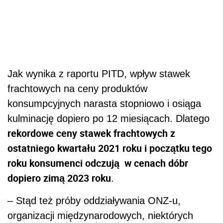
ostatniego kwartału 2021 roku i początku tego
roku konsumenci odczują w cenach dóbr
dopiero zimą 2023 roku
.
– Stąd też próby oddziaływania ONZ-u,
organizacji międzynarodowych, niektórych
rządów czy Komisji Europejskiej na patologie
na rynku przewozów, żeby ten oligopol
największych przewoźników nie rzutował na
dramatycznie rosnącą inflację – mówi prezes
Izby Przemysłowo-Handlowej Polska–Azja.
W marcu br. w orędziu o stanie państwa
prezydent USA Joe Biden oskarżył globalnych
przewoźników oceanicznych o zachowania
antykonkurencyjne i wezwał Kongres do