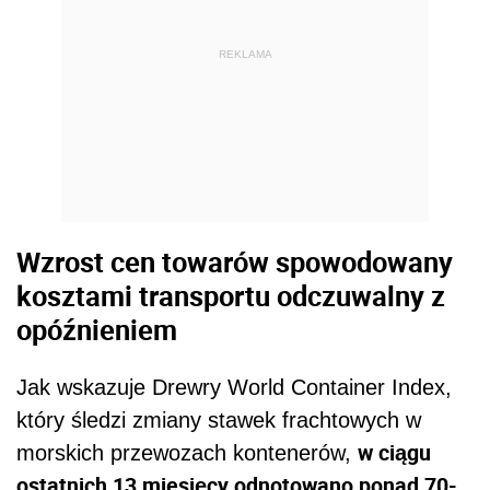
opóźnieniem
Jak wskazuje Drewry World Container Index,
który śledzi zmiany stawek frachtowych w
w ciągu
morskich przewozach kontenerów,
ostatnich 13 miesięcy odnotowano ponad 70-
proc.
cen
spadek
. We wrześniu 2021 roku
indeks dla 40-stopowego kontenera sięgał
blisko 10,4 tys. dol., a w ostatnim tygodniu
wynosił niecałe 2,8 tys., a tylko w ciągu
ostatniego tygodnia spadł o 9 proc. To i tak
poziom o blisko 120 proc. więcej niż średnia
sprzed pandemii. Jednak eksperci prognozują,
że tendencja spadkowa będzie się
utrzymywać.