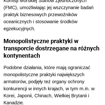
Podobne działania, które mają ograniczać
monopolistyczne praktyki największych
armatorów, podjęły też organy ochrony
konkurencji w innych krajach, w tym m.in. w
Korei, Japonii, Chinach, Wielkiej Brytanii i
Kanadzie.
– Nie wierzę, że to się uda, bo za regulacjami
stoją interesy, ale dobrze by było, żeby rynek
przewozów morskich był bardziej
konkurencyjny, mniej zdominowany przez
największe podmioty i żeby
małe i średnie
firmy
były w większym stopniu beneficjentami
rozwoju tego rynku. Dlatego mimo wszystko
cieszą działania podejmowane przez Komisję
Europejską, prezydenta Joe Bidena czy