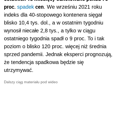
Dalszy ciąg materiału pod wideo
Jak wynika z raportu PITD, wpływ stawek
frachtowych na ceny produktów
konsumpcyjnych narasta stopniowo i osiąga
kulminację dopiero po 12 miesiącach. Dlatego
rekordowe ceny stawek frachtowych z