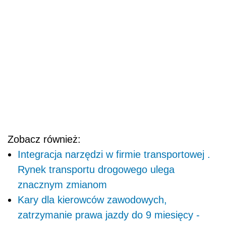
Integracja narzędzi w firmie transportowej .
Rynek transportu drogowego ulega
znacznym zmianom
Kary dla kierowców zawodowych,
zatrzymanie prawa jazdy do 9 miesięcy -
uprawnienia Inspekcji Transportu Drogowego
Strefy czystego transportu w Polsce. Kto
będzie pionierem?
Zakłócenia łańcuchów dostaw. Importerzy
szukają nowych możliwości transportu
AUTOPROMOCJA
Źródło:
Newseria