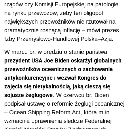
zajęcia się nietykalnością, jaką cieszą się
sojusze żeglugowe
. W czerwcu br. Biden
podpisał ustawę o reformie żeglugi oceanicznej
– Ocean Shipping Reform Act, która m.in.
wzmacnia uprawnienia śledcze Federalnej
Komisji Morskiej Stanów Zjednoczonych
(FMC), umożliwiając jej wszczynanie badań
praktyk biznesowych przewoźników
oceanicznych i stosowanie środków
egzekucyjnych.
Monopolistyczne praktyki w
transporcie dostrzegane na różnych
kontynentach