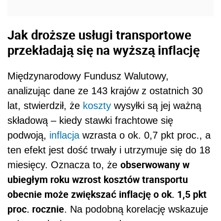
ten efekt jest dość trwały i utrzymuje się do 18
obserwowany w
miesięcy. Oznacza to, że
ubiegłym roku wzrost kosztów transportu
obecnie może zwiększać inflację o ok. 1,5 pkt
proc. rocznie
. Na podobną korelację wskazuje
też symulacja przeprowadzona przez
Konferencję Narodów Zjednoczonych ds.
Handlu i Rozwoju (UNCTAD), z której wynika,
że wąskie gardła w transporcie morskim w
2021 roku spowodowały wzrost cen ładunków
importowanych o 11 proc.
Czy w światowej branży
transportowej występuje zmowa
cenowa?