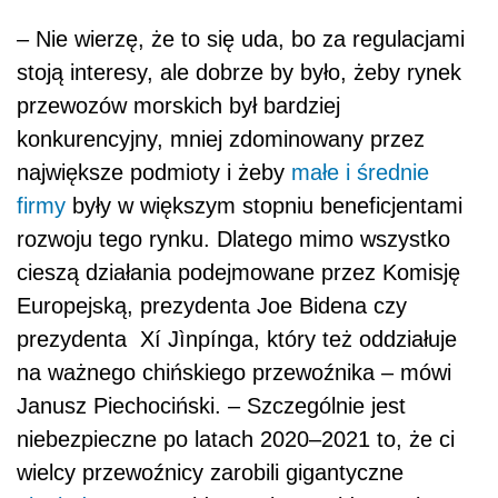
prezydenta Xí Jìnpínga, który też oddziałuje
na ważnego chińskiego przewoźnika – mówi
Janusz Piechociński. – Szczególnie jest
niebezpieczne po latach 2020–2021 to, że ci
wielcy przewoźnicy zarobili gigantyczne
pieniądze
, 10,5 mld rocznie, 7 mld rocznie.
Dzisiaj np. Maersk czy MSC nie tylko
zamawiają nowe kontenerowce i budują
potencjał, ale zaczynają też kupować firmy
spedycyjno-logistyczne, żeby przejąć
największą część rynku.
O uregulowanie rynku i ukrócenie
monopolistycznych praktyk apelują przede
wszystkim spedytorzy, nadawcy ładunków i