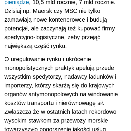
importerzy, którzy skarżą się do krajowych
organów antymonopolowych na windowanie
kosztów transportu i nierównowagę sił.
Zwłaszcza że w ostatnich latach rekordowo
wysokim stawkom za przewozy morskie
towarzyszyło pogorszenie jakości usług
przewoźników (duże opóźnienia, anulowanie
zawinięć do portów).
– Jesteśmy bardzo uzależnieni od tego, co się
dzieje w światowym transporcie. Przypomnę
chociażby, jakie konsekwencje poniosła
światowa
gospodarka
, kiedy jeden z
kontenerowców zatrzymał przepływ towarów
przez Kanał Sueski – mówi prezes Izby
Przemysłowo-Handlowej Polska–Azja. – To