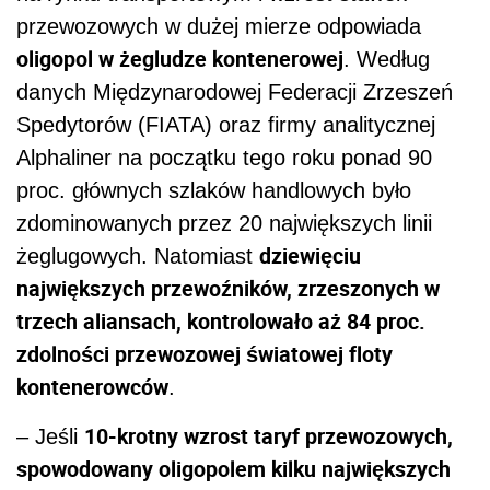
trzech aliansach, kontrolowało aż 84 proc.
zdolności przewozowej światowej floty
kontenerowców
.
10-krotny wzrost taryf przewozowych,
– Jeśli
spowodowany oligopolem kilku największych
przewoźników morskich, przekłada się na te
1,5–2 pkt proc. inflacji
w skali świata, to
popatrzmy, co dzieje się później, kiedy
przewożone podzespoły są montowane,
przygotowane do finalnej sprzedaży i docierają
do producentów – mówi Janusz Piechociński. –
Jeśli dodamy do tego równie wysokie stawki
przewozowe w transporcie wewnątrzunijnym
czy krajowym, to już wiemy, że 1/5–1/6