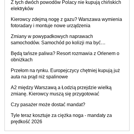
Z tych dwóch powodów Polacy nie kupują chińskich
elektryków
Kierowcy zdejmą nogę z gazu? Warszawa wymienia
fotoradary i montuje nowe urządzenia
Zmiany w powypadkowych naprawach
samochodów. Samochód po kolizji ma być
przywrócony do stanu zgodnego z technologią
Będą tańsze paliwa? Resort rozmawia z Orlenem o
producenta
obniżkach
Przełom na rynku. Europejczycy chętniej kupują już
auta na prąd niż spalinowe
A2 między Warszawą a Łodzią przejdzie wielką
zmianę. Kierowcy muszą się przygotować
Czy pasażer może dostać mandat?
Tyle teraz kosztuje za ciężka noga - mandaty za
prędkość 2026