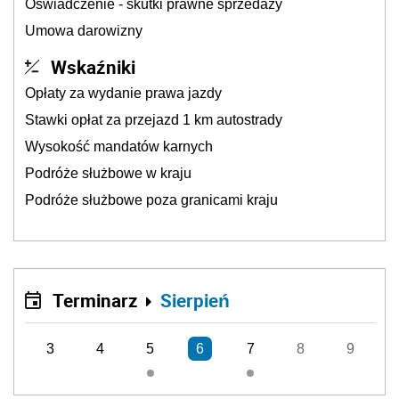
Oświadczenie - skutki prawne sprzedaży
Umowa darowizny
Wskaźniki
Opłaty za wydanie prawa jazdy
Stawki opłat za przejazd 1 km autostrady
Wysokość mandatów karnych
Podróże służbowe w kraju
Podróże służbowe poza granicami kraju
Terminarz
Sierpień
3
4
5
6
7
8
9