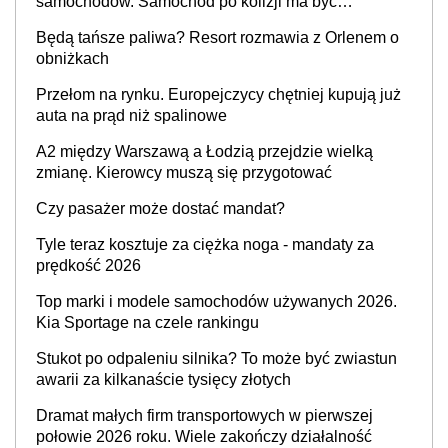
samochodów. Samochód po kolizji ma być
przywrócony do stanu zgodnego z technologią
Będą tańsze paliwa? Resort rozmawia z Orlenem o
producenta
obniżkach
Przełom na rynku. Europejczycy chętniej kupują już
auta na prąd niż spalinowe
A2 między Warszawą a Łodzią przejdzie wielką
zmianę. Kierowcy muszą się przygotować
Czy pasażer może dostać mandat?
Tyle teraz kosztuje za ciężka noga - mandaty za
prędkość 2026
Top marki i modele samochodów używanych 2026.
Kia Sportage na czele rankingu
Stukot po odpaleniu silnika? To może być zwiastun
awarii za kilkanaście tysięcy złotych
Dramat małych firm transportowych w pierwszej
połowie 2026 roku. Wiele zakończy działalność