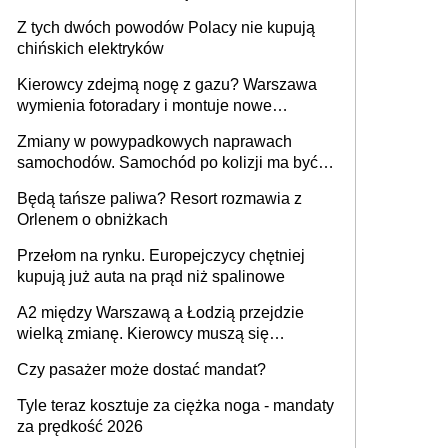
samochodów
Z tych dwóch powodów Polacy nie kupują
chińskich elektryków
Kierowcy zdejmą nogę z gazu? Warszawa
wymienia fotoradary i montuje nowe
urządzenia
Zmiany w powypadkowych naprawach
samochodów. Samochód po kolizji ma być
przywrócony do stanu zgodnego z
Będą tańsze paliwa? Resort rozmawia z
technologią producenta
Orlenem o obniżkach
Przełom na rynku. Europejczycy chętniej
kupują już auta na prąd niż spalinowe
A2 między Warszawą a Łodzią przejdzie
wielką zmianę. Kierowcy muszą się
przygotować
Czy pasażer może dostać mandat?
Tyle teraz kosztuje za ciężka noga - mandaty
za prędkość 2026