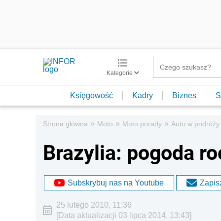
Kategorie
Księgowość
Kadry
Biznes
S
»
»
»
Strona główna
Moto
Moto porady
Auto w podróży
Brazylia: pogoda r
Subskrybuj nas na Youtube
Zapisz
25 lutego 2010, 11:36
[Data aktualizacji 03 lipca 2014, 13:43]