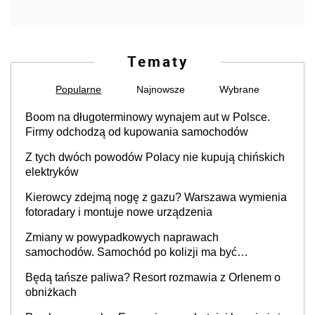
Tematy
Popularne
Najnowsze
Wybrane
Boom na długoterminowy wynajem aut w Polsce.
Firmy odchodzą od kupowania samochodów
Z tych dwóch powodów Polacy nie kupują chińskich
elektryków
Kierowcy zdejmą nogę z gazu? Warszawa wymienia
fotoradary i montuje nowe urządzenia
Zmiany w powypadkowych naprawach
samochodów. Samochód po kolizji ma być
przywrócony do stanu zgodnego z technologią
Będą tańsze paliwa? Resort rozmawia z Orlenem o
producenta
obniżkach