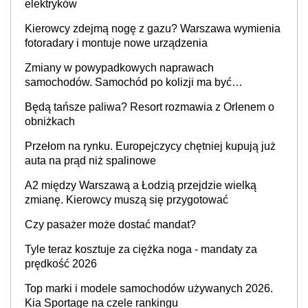
elektryków
Kierowcy zdejmą nogę z gazu? Warszawa wymienia
fotoradary i montuje nowe urządzenia
Zmiany w powypadkowych naprawach
samochodów. Samochód po kolizji ma być
przywrócony do stanu zgodnego z technologią
Będą tańsze paliwa? Resort rozmawia z Orlenem o
producenta
obniżkach
Przełom na rynku. Europejczycy chętniej kupują już
auta na prąd niż spalinowe
A2 między Warszawą a Łodzią przejdzie wielką
zmianę. Kierowcy muszą się przygotować
Czy pasażer może dostać mandat?
Tyle teraz kosztuje za ciężka noga - mandaty za
prędkość 2026
Top marki i modele samochodów używanych 2026.
Kia Sportage na czele rankingu