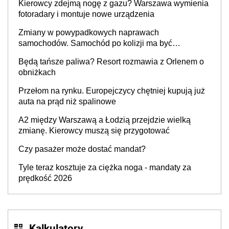
Kierowcy zdejmą nogę z gazu? Warszawa wymienia
fotoradary i montuje nowe urządzenia
Zmiany w powypadkowych naprawach
samochodów. Samochód po kolizji ma być
przywrócony do stanu zgodnego z technologią
Będą tańsze paliwa? Resort rozmawia z Orlenem o
producenta
obniżkach
Przełom na rynku. Europejczycy chętniej kupują już
auta na prąd niż spalinowe
A2 między Warszawą a Łodzią przejdzie wielką
zmianę. Kierowcy muszą się przygotować
Czy pasażer może dostać mandat?
Tyle teraz kosztuje za ciężka noga - mandaty za
prędkość 2026
Kalkulatory