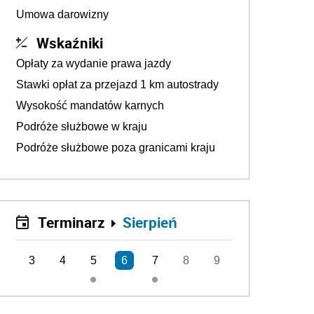
Umowa darowizny
Wskaźniki
Opłaty za wydanie prawa jazdy
Stawki opłat za przejazd 1 km autostrady
Wysokość mandatów karnych
Podróże służbowe w kraju
Podróże służbowe poza granicami kraju
Terminarz
Sierpień
3
4
5
6
7
8
9