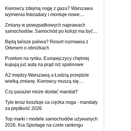
Kierowcy zdejmą nogę z gazu? Warszawa
wymienia fotoradary i montuje nowe
urządzenia
Zmiany w powypadkowych naprawach
samochodów. Samochód po kolizji ma być
przywrócony do stanu zgodnego z
Będą tańsze paliwa? Resort rozmawia z
technologią producenta
Orlenem o obniżkach
Przełom na rynku. Europejczycy chętniej
kupują już auta na prąd niż spalinowe
A2 między Warszawą a Łodzią przejdzie
wielką zmianę. Kierowcy muszą się
przygotować
Czy pasażer może dostać mandat?
Tyle teraz kosztuje za ciężka noga - mandaty
za prędkość 2026
Top marki i modele samochodów używanych
2026. Kia Sportage na czele rankingu