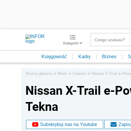
Kategorie
Księgowość
Kadry
Biznes
S
»
»
»
Strona główna
Moto
Galerie
Nissan X-Trail e-Po
Nissan X-Trail e-P
Tekna
Subskrybuj nas na Youtube
Zapisz