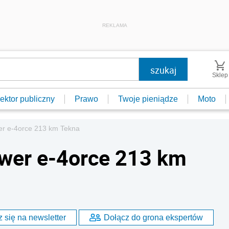
REKLAMA
Sklep
ektor publiczny
Prawo
Twoje pieniądze
Moto
wer e-4orce 213 km Tekna
ower e-4orce 213 km
 się na newsletter
Dołącz do grona ekspertów