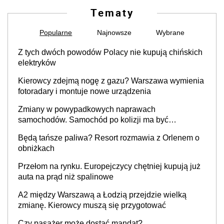
Tematy
Popularne
Najnowsze
Wybrane
Z tych dwóch powodów Polacy nie kupują chińskich
elektryków
Kierowcy zdejmą nogę z gazu? Warszawa wymienia
fotoradary i montuje nowe urządzenia
Zmiany w powypadkowych naprawach
samochodów. Samochód po kolizji ma być
przywrócony do stanu zgodnego z technologią
Będą tańsze paliwa? Resort rozmawia z Orlenem o
producenta
obniżkach
Przełom na rynku. Europejczycy chętniej kupują już
auta na prąd niż spalinowe
A2 między Warszawą a Łodzią przejdzie wielką
zmianę. Kierowcy muszą się przygotować
Czy pasażer może dostać mandat?