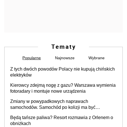
Tematy
Popularne
Najnowsze
Wybrane
Z tych dwóch powodów Polacy nie kupują chińskich
elektryków
Kierowcy zdejmą nogę z gazu? Warszawa wymienia
fotoradary i montuje nowe urządzenia
Zmiany w powypadkowych naprawach
samochodów. Samochód po kolizji ma być
przywrócony do stanu zgodnego z technologią
Będą tańsze paliwa? Resort rozmawia z Orlenem o
producenta
obniżkach