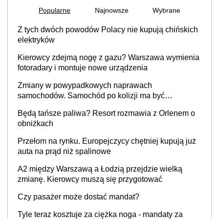
Popularne
Najnowsze
Wybrane
Z tych dwóch powodów Polacy nie kupują chińskich
elektryków
Kierowcy zdejmą nogę z gazu? Warszawa wymienia
fotoradary i montuje nowe urządzenia
Zmiany w powypadkowych naprawach
samochodów. Samochód po kolizji ma być
przywrócony do stanu zgodnego z technologią
Będą tańsze paliwa? Resort rozmawia z Orlenem o
producenta
obniżkach
Przełom na rynku. Europejczycy chętniej kupują już
auta na prąd niż spalinowe
A2 między Warszawą a Łodzią przejdzie wielką
zmianę. Kierowcy muszą się przygotować
Czy pasażer może dostać mandat?
Tyle teraz kosztuje za ciężka noga - mandaty za